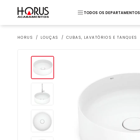
TODOS OS DEPARTAMENTOS
Termos mais buscados
LOUÇAS
CUBAS, LAVATÓRIOS E TANQUES
HORUS
1
º
Piso
2
º
20x20