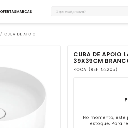
O que você procura?
OFERTAS
MARCAS
CUBA DE APOIO
CUBA DE APOIO L
39X39CM BRANCO
ROCA
REF
:
52205
P