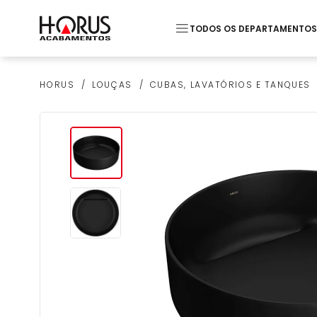
TODOS OS DEPARTAMENTOS
Termos mais buscados
LOUÇAS
CUBAS, LAVATÓRIOS E TANQUES
HORUS
1
º
Piso
2
º
20x20