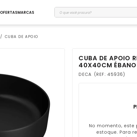
O que você procura?
OFERTAS
MARCAS
CUBA DE APOIO
CUBA DE APOIO 
40X40CM ÉBANO 
DECA
REF
:
45936
P