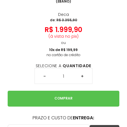
(
ÉBANO
)
Deca
de:
R$
3
.
355
,
90
R$
1
.
999
,
90
(à vista no pix)
ou
10
x de
R$
199
,
99
no cartão de crédito
SELECIONE A
QUANTIDADE
－
＋
COMPRAR