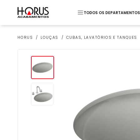
TODOS OS DEPARTAMENTOS
Termos mais buscados
LOUÇAS
CUBAS, LAVATÓRIOS E TANQUES
HORUS
1
º
Piso
2
º
20x20