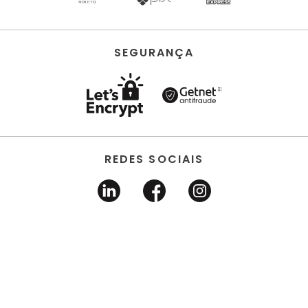
SEGURANÇA
REDES SOCIAIS
HORUS ACABAMENTOS • EIRELI • Todos os direitos
reservados | CNPJ 22.704.651/0001-03 | Avenida dos
Estados, 6630 - Santo André/SP 09.290.520