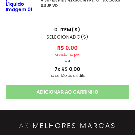
A SUPRA HIDE 42X50CM PRETO - AC.300.5
0.SUP.VD
0
ITEM(S)
SELECIONADO(S)
R$
0
,
00
à vista no pix
ou
7
x
R$
0
,
00
no cartão de crédito
ADICIONAR AO CARRINHO
AS
MELHORES MARCAS