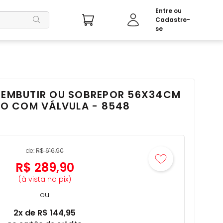
E EMBUTIR OU SOBREPOR 56X34CM
LHO COM VÁLVULA - 8548
de:
R$
616
,
90
R$
289
,
90
(à vista no pix)
ou
2
x de
R$
144
,
95