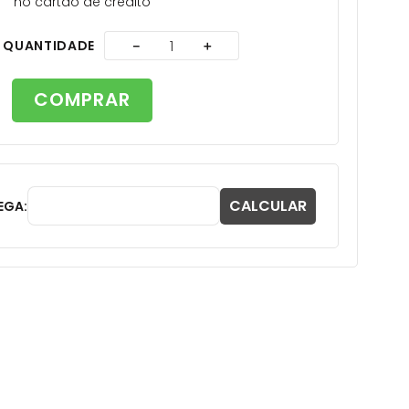
no cartão de crédito
A
QUANTIDADE
－
＋
COMPRAR