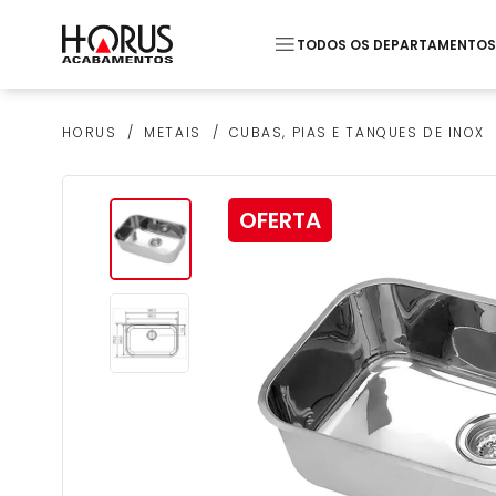
TODOS OS DEPARTAMENTOS
Termos mais buscados
METAIS
CUBAS, PIAS E TANQUES DE INOX
HORUS
1
º
Pastilha
2
º
Monocomando Lavato
OFERTA