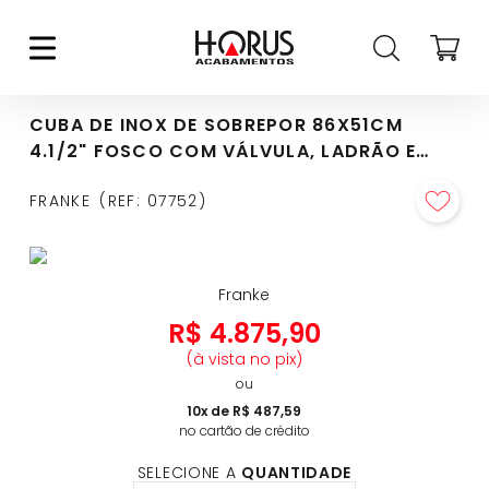
CUBA DE INOX DE SOBREPOR 86X51CM
4.1/2" FOSCO COM VÁLVULA, LADRÃO E
ACIONADOR - 13325
FRANKE
REF
:
07752
Franke
R$
4
.
875
,
90
(à vista no pix)
ou
10
x de
R$
487
,
59
no cartão de crédito
SELECIONE A
QUANTIDADE