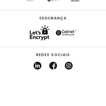
SEGURANÇA
REDES SOCIAIS
HORUS ACABAMENTOS • EIRELI • Todos os direitos
reservados | CNPJ 22.704.651/0001-03 | Avenida dos
Estados, 6630 - Santo André/SP 09.290.520