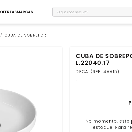
O que você procura?
OFERTAS
MARCAS
CUBA DE SOBREPOR
CUBA DE SOBREP
L.22040.17
DECA
REF
:
48815
P