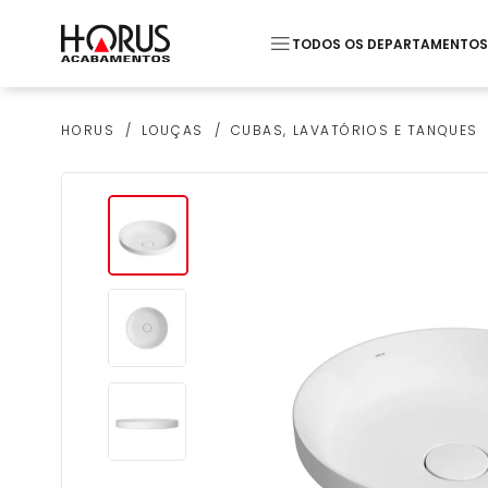
TODOS OS DEPARTAMENTOS
Termos mais buscados
LOUÇAS
CUBAS, LAVATÓRIOS E TANQUES
HORUS
1
º
Piso
2
º
20x20