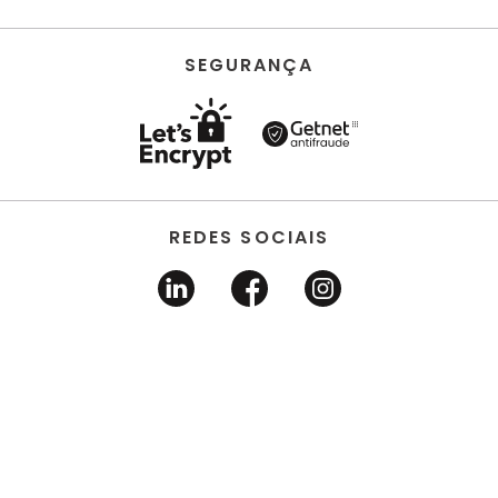
SEGURANÇA
REDES SOCIAIS
HORUS ACABAMENTOS • EIRELI • Todos os direitos
reservados | CNPJ 22.704.651/0001-03 | Avenida dos
Estados, 6630 - Santo André/SP 09.290.520
DESENVOLVIDO POR