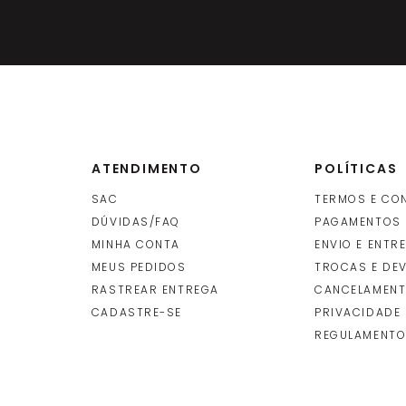
ma 1.1/2" Black
-
+
R$
52
UNIDADE
(S)
(cada
un
INDISPONÍVEL
ATENDIMENTO
POLÍTICAS
" Compatível Deca e
-
+
R$
26
SAC
TERMOS E CO
(509 Bl-210)
R$
16
UNIDADE
(S)
DÚVIDAS/FAQ
PAGAMENTOS
(cada
un
ADICIONAR
MINHA CONTA
ENVIO E ENTR
O
MEUS PEDIDOS
TROCAS E DE
RASTREAR ENTREGA
CANCELAMENT
CADASTRE-SE
PRIVACIDADE
REGULAMENTO