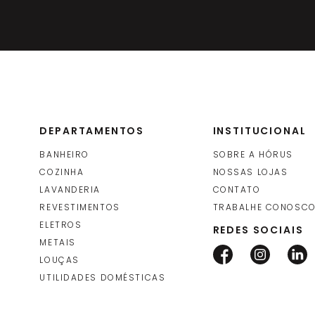
Torneira de Parede Lavatório Pri
Brilhante (1199 Bl-210)
Fani
DEPARTAMENTOS
INSTITUCIONAL
Acabamento para Registro 3/4
OFERTA
BANHEIRO
SOBRE A HÓRUS
Similares Prima Black Brilhante 
COZINHA
NOSSAS LOJAS
LAVANDERIA
CONTATO
Fani
REVESTIMENTOS
TRABALHE CONOSC
ELETROS
REDES SOCIAIS
METAIS
LOUÇAS
UTILIDADES DOMÉSTICAS