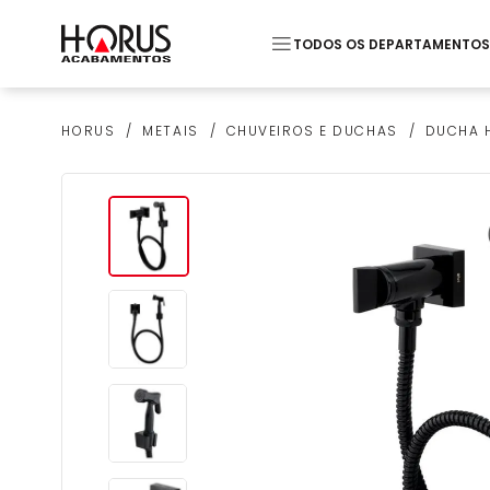
TODOS OS DEPARTAMENTOS
Termos mais buscados
METAIS
CHUVEIROS E DUCHAS
DUCHA H
HORUS
1
º
Pastilha
2
º
Piso