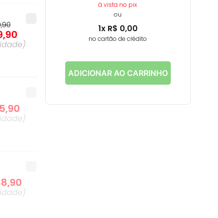
à vista no pix
ou
0
,
90
1
x
R$
0
,
00
9
,
90
no cartão de crédito
idade
)
ADICIONAR AO CARRINHO
65
,
90
idade
)
48
,
90
idade
)