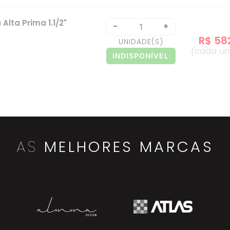
Alta Prima 1.1/2"
-
+
R$
58
UNIDADE
(S)
(cada
un
INDISPONÍVEL
 1.1/2" Black
-
+
R$
81
UNIDADE
(S)
(cada
un
INDISPONÍVEL
AS
MELHORES MARCAS
 1.1/2" Black
-
+
R$
83
UNIDADE
(S)
(cada
un
INDISPONÍVEL