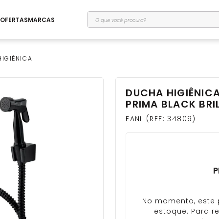
O que você procura?
OFERTAS
MARCAS
IGIÊNICA
DUCHA HIGIÊNICA
PRIMA BLACK BRI
FANI
REF
:
34809
P