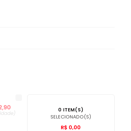
2
,
90
0
ITEM(S)
idade
)
SELECIONADO(S)
R$
0
,
00