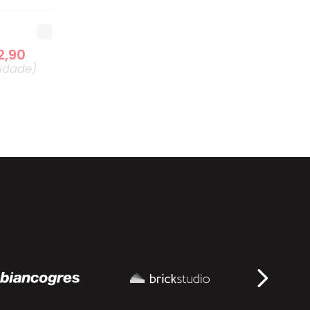
2
,
90
idade
)
5
,
90
idade
)
8
,
90
idade
)