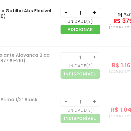
e Gatilho Abs Flexível
-
+
R$
64
10)
R$
37
UNIDADE
(S)
(cada
un
ADICIONAR
Volante Alavanca Bica
-
+
1877 Bl-210)
R$
1
.
1
UNIDADE
(S)
(cada
un
INDISPONÍVEL
Prima 1/2" Black
-
+
R$
1
.
0
UNIDADE
(S)
(cada
un
INDISPONÍVEL