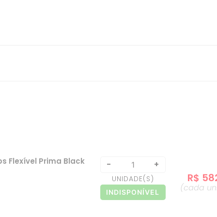
s Flexível Prima Black
-
+
R$
58
UNIDADE
(S)
(cada
un
INDISPONÍVEL