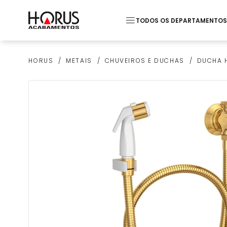
TODOS OS DEPARTAMENTOS
Termos mais buscados
METAIS
CHUVEIROS E DUCHAS
DUCHA H
HORUS
1
º
Piso
2
º
20x20