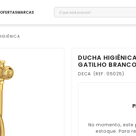
O que você procura?
OFERTAS
MARCAS
IGIÊNICA
DUCHA HIGIÊNIC
GATILHO BRANCO
DECA
REF
:
05025
P