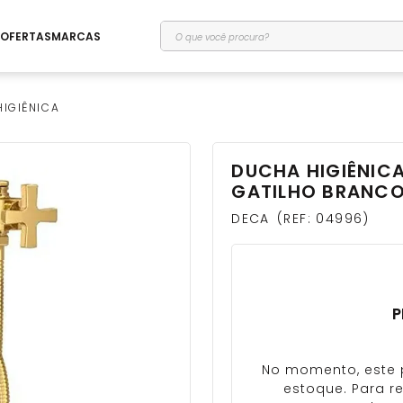
O que você procura?
OFERTAS
MARCAS
IGIÊNICA
DUCHA HIGIÊNIC
GATILHO BRANCO
DECA
REF
:
04996
P