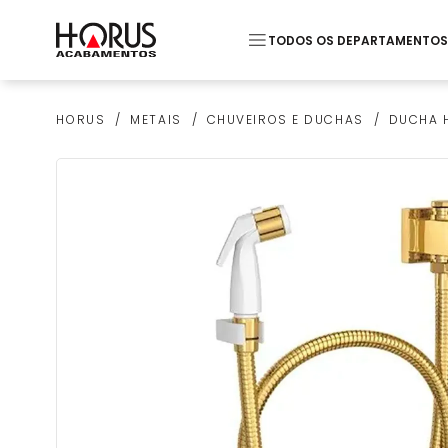
TODOS OS DEPARTAMENTOS
Termos mais buscados
METAIS
CHUVEIROS E DUCHAS
DUCHA H
HORUS
1
º
Pastilha
2
º
Piso