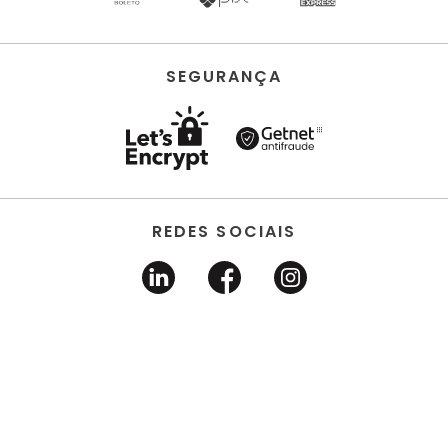
SEGURANÇA
REDES SOCIAIS
HORUS ACABAMENTOS • EIRELI • Todos os direitos
reservados | CNPJ 22.704.651/0001-03 | Avenida dos
Estados, 6630 - Santo André/SP 09.290.520