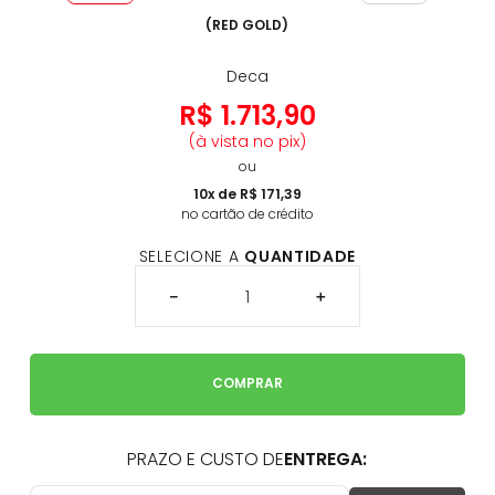
(
RED GOLD
)
Deca
R$
1
.
713
,
90
(à vista no pix)
ou
10
x de
R$
171
,
39
no cartão de crédito
SELECIONE A
QUANTIDADE
－
＋
COMPRAR