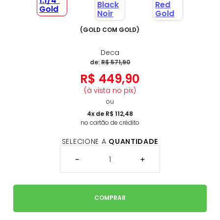
(
GOLD COM GOLD
)
Deca
de:
R$
571
,
90
R$
449
,
90
(à vista no pix)
ou
4
x de
R$
112
,
48
no cartão de crédito
SELECIONE A
QUANTIDADE
－
＋
COMPRAR