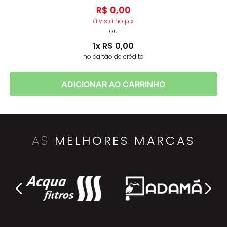
R$
0
,
00
à vista no pix
ou
1
x
R$
0
,
00
no cartão de crédito
ADICIONAR AO CARRINHO
AS
MELHORES MARCAS