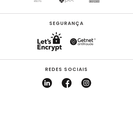
SEGURANÇA
REDES SOCIAIS
HORUS ACABAMENTOS • EIRELI • Todos os direitos
reservados | CNPJ 22.704.651/0001-03 | Avenida dos
Estados, 6630 - Santo André/SP 09.290.520