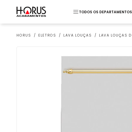
TODOS OS DEPARTAMENTOS
Termos mais buscados
ELETROS
LAVA LOUÇAS
LAVA LOUÇAS D
HORUS
1
º
Pastilha
2
º
Piso