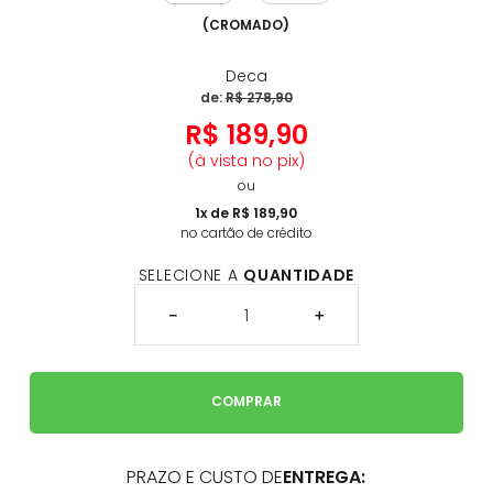
(
CROMADO
)
Deca
de:
R$
278
,
90
R$
189
,
90
(à vista no pix)
ou
1
x de
R$
189
,
90
no cartão de crédito
SELECIONE A
QUANTIDADE
－
＋
COMPRAR