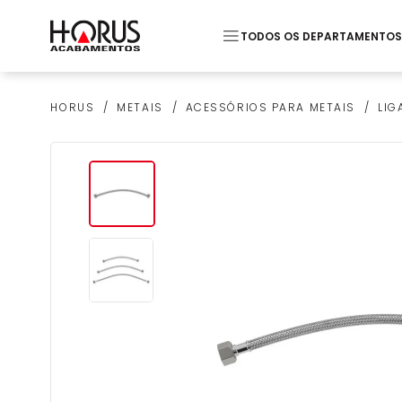
TODOS OS DEPARTAMENTOS
Termos mais buscados
METAIS
ACESSÓRIOS PARA METAIS
LIG
HORUS
1
º
Piso
2
º
20x20