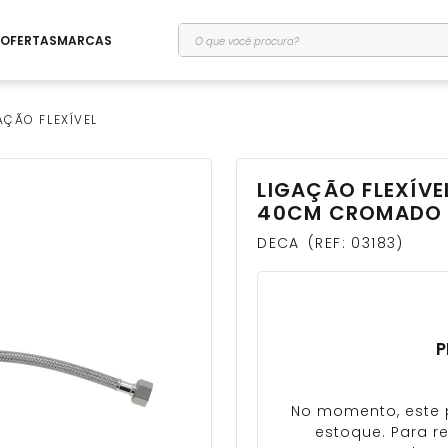
O que você procura?
OFERTAS
MARCAS
AÇÃO FLEXÍVEL
LIGAÇÃO FLEXÍVE
40CM CROMADO -
DECA
REF
:
03183
P