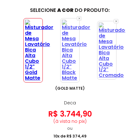
SELECIONE
A COR
DO PRODUTO:
(
GOLD MATTE
)
Deca
R$
3
.
744
,
90
(à vista no pix)
ou
10
x de
R$
374
,
49