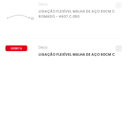
Deca
LIGAÇÃO FLEXÍVEL MALHA DE AÇO 50CM C
ROMADO - 4607.C.050
Deca
OFERTA
LIGAÇÃO FLEXÍVEL MALHA DE AÇO 60CM C
ROMADO - 4607.C.060
0
ITEM(S)
SELECIONADO(S)
R$
0
,
00
à vista no pix
ou