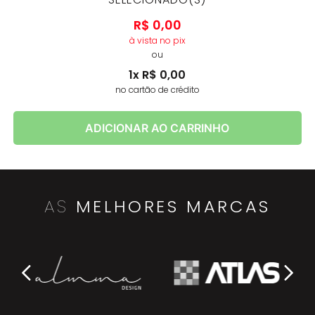
R$
0
,
00
à vista no pix
ou
1
x
R$
0
,
00
no cartão de crédito
ADICIONAR AO CARRINHO
AS
MELHORES MARCAS