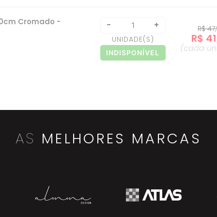
 40cm Cromado -
-
+
R$
47
,
R$
41
UNIDADE
(S)
(cada
un
INDISPONÍVEL
 50cm Cromado -
-
+
R$
7
UNIDADE
(S)
(cada
un
INDISPONÍVEL
AS
MELHORES MARCAS
 60cm Cromado -
-
+
R$
158
R$
12
UNIDADE
(S)
(cada
un
ADICIONAR