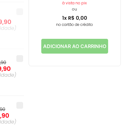
à vista no pix
ou
1
x
R$
0
,
00
9
,
90
no cartão de crédito
idade
)
ADICIONAR AO CARRINHO
8
,
90
9
,
90
idade
)
90
7
,
90
idade
)