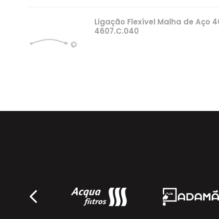
Ligação Flexível Malha de Aço
4607.C.040
Deca
Ligação Flexível Malha de Aço
4607.C.050
Deca
Ligação Flexível Malha de Aço
OFERTA
4607.C.060
Deca