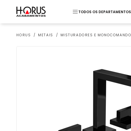
TODOS OS DEPARTAMENTOS
Termos mais buscados
METAIS
MISTURADORES E MONOCOMAND
HORUS
1
º
Piso
2
º
20x20