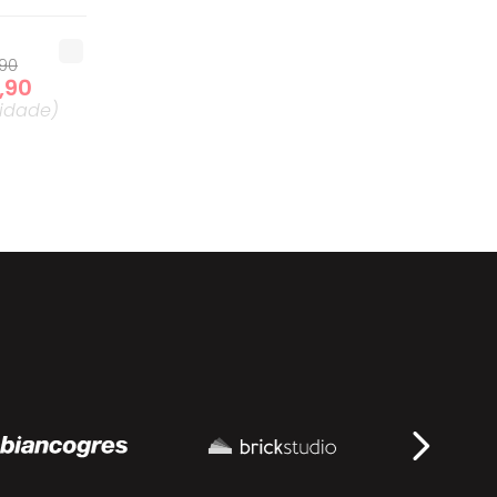
90
,
90
idade
)
2
,
90
idade
)
,
90
9
,
90
idade
)