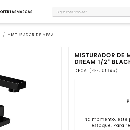
O que você procura?
OFERTAS
MARCAS
O
MISTURADOR DE MESA
MISTURADOR DE 
DREAM 1/2" BLACK
DECA
REF
:
05195
P