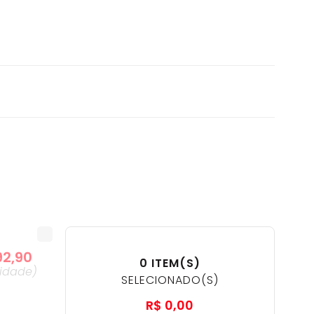
92
,
90
0
ITEM(S)
idade
)
SELECIONADO(S)
R$
0
,
00