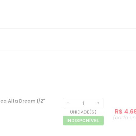
ica Alta Dream 1/2"
-
+
R$
4
.
6
UNIDADE
(S)
(cada
un
INDISPONÍVEL