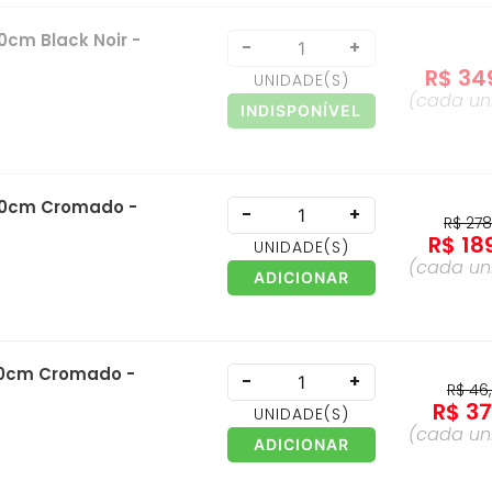
0cm Black Noir -
-
+
R$
34
UNIDADE
(S)
(cada
un
INDISPONÍVEL
 40cm Cromado -
-
+
R$
27
R$
18
UNIDADE
(S)
(cada
un
ADICIONAR
 30cm Cromado -
-
+
R$
46
,
R$
3
UNIDADE
(S)
(cada
un
ADICIONAR