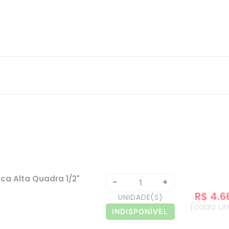
ica Alta Quadra 1/2"
-
+
R$
4
.
6
UNIDADE
(S)
(cada
un
INDISPONÍVEL