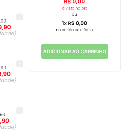
R$
0
,
00
à vista no pix
ou
7
,
90
1
x
R$
0
,
00
9
,
90
no cartão de crédito
idade
)
ADICIONAR AO CARRINHO
8
,
90
9
,
90
idade
)
90
7
,
90
idade
)