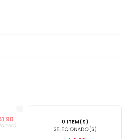
61
,
90
0
ITEM(S)
idade
)
SELECIONADO(S)