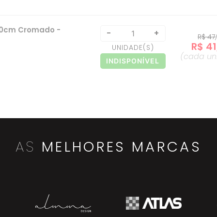
 40cm Cromado -
-
+
R$
47
,
R$
41
UNIDADE
(S)
(cada
un
INDISPONÍVEL
 50cm Cromado -
-
+
R$
7
UNIDADE
(S)
(cada
un
INDISPONÍVEL
AS
MELHORES MARCAS
 60cm Cromado -
-
+
R$
158
R$
12
UNIDADE
(S)
(cada
un
ADICIONAR