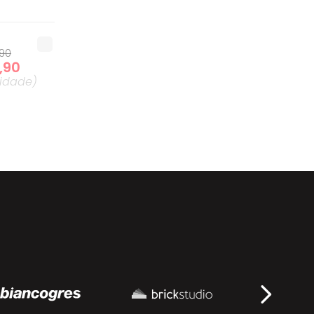
90
,
90
idade
)
2
,
90
idade
)
,
90
9
,
90
idade
)