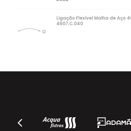
Ligação Flexível Malha de Aço
4607.C.040
Deca
Ligação Flexível Malha de Aço
4607.C.050
Deca
Ligação Flexível Malha de Aço
OFERTA
4607.C.060