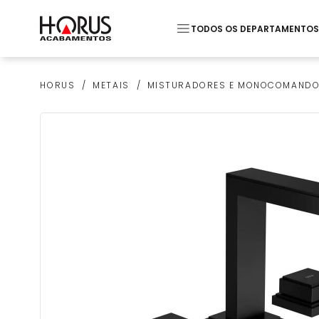
TODOS OS DEPARTAMENTOS
Termos mais buscados
METAIS
MISTURADORES E MONOCOMAND
HORUS
1
º
Piso
2
º
20x20