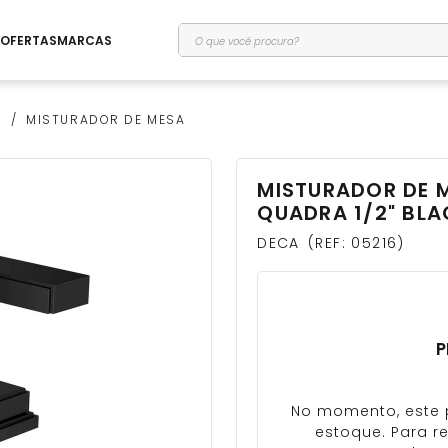
O que você procura?
OFERTAS
MARCAS
O
MISTURADOR DE MESA
MISTURADOR DE 
QUADRA 1/2" BLA
DECA
REF
:
05216
P