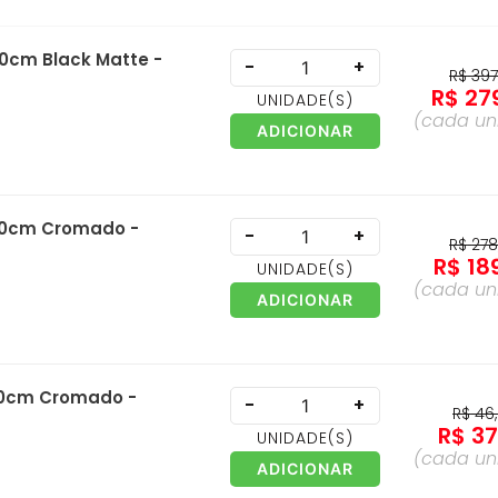
40cm Black Matte -
-
+
R$
39
R$
27
UNIDADE
(S)
(cada
un
ADICIONAR
 40cm Cromado -
-
+
R$
27
R$
18
UNIDADE
(S)
(cada
un
ADICIONAR
 30cm Cromado -
-
+
R$
46
,
R$
3
UNIDADE
(S)
(cada
un
ADICIONAR