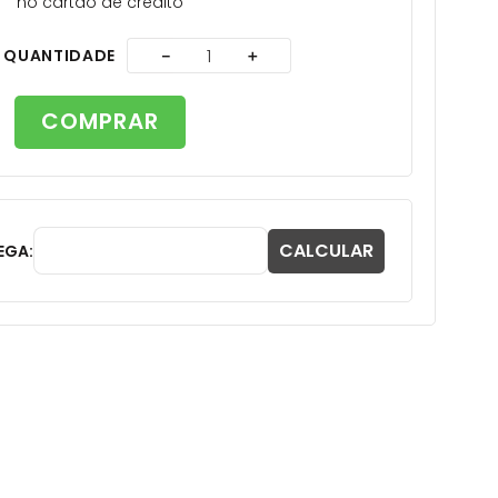
no cartão de crédito
A
QUANTIDADE
－
＋
COMPRAR