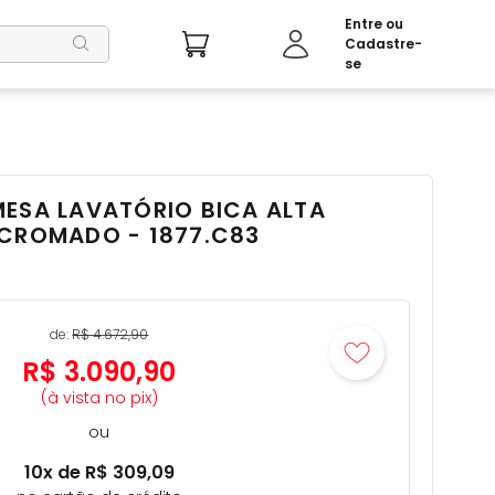
MESA LAVATÓRIO BICA ALTA
 CROMADO - 1877.C83
de:
R$
4
.
672
,
90
R$
3
.
090
,
90
(à vista no pix)
ou
10
x de
R$
309
,
09