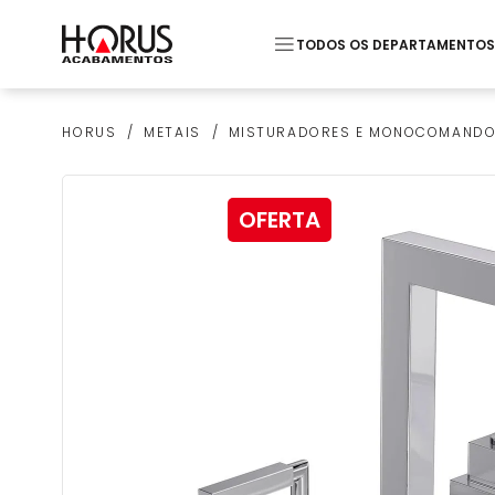
TODOS OS DEPARTAMENTOS
Termos mais buscados
METAIS
MISTURADORES E MONOCOMAND
HORUS
1
º
Pastilha
2
º
Piso
OFERTA