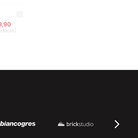
9
,
90
idade
)
0
,
90
idade
)
5
,
90
idade
)