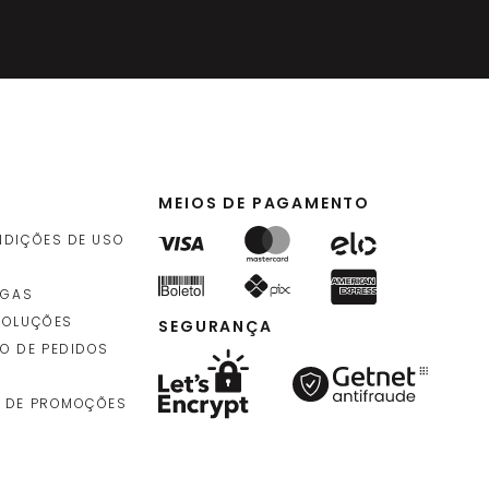
,
90
9
,
90
idade
)
MEIOS DE PAGAMENTO
NDIÇÕES DE USO
6
,
90
idade
)
EGAS
VOLUÇÕES
SEGURANÇA
O DE PEDIDOS
 DE PROMOÇÕES
3
,
90
idade
)