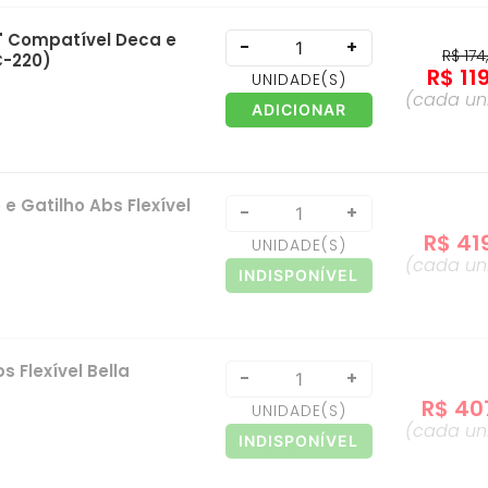
" Compatível Deca e
-
+
R$
174
C-220)
R$
11
UNIDADE
(S)
(cada
un
ADICIONAR
e Gatilho Abs Flexível
-
+
R$
41
UNIDADE
(S)
(cada
un
INDISPONÍVEL
 Flexível Bella
-
+
R$
40
UNIDADE
(S)
(cada
un
INDISPONÍVEL