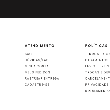
-220)
-
+
R$
142
R$
10
UNIDADE
(S)
(cada
un
ADICIONAR
ATENDIMENTO
POLÍTICAS
610 C-220)
-
+
SAC
TERMOS E CO
R$
16
UNIDADE
(S)
DÚVIDAS/FAQ
PAGAMENTOS
(cada
un
INDISPONÍVEL
MINHA CONTA
ENVIO E ENTR
O
MEUS PEDIDOS
TROCAS E DE
RASTREAR ENTREGA
CANCELAMENT
CADASTRE-SE
PRIVACIDADE
 Cromado (4310 C-
-
+
REGULAMENTO
R$
22
UNIDADE
(S)
(cada
un
INDISPONÍVEL