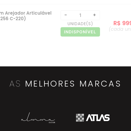
 Arejador Articulável
-
+
1256 C-220)
R$
99
UNIDADE
(S)
(cada
un
INDISPONÍVEL
a Alta Bella 1.1/2"
-
+
R$
92
UNIDADE
(S)
(cada
un
INDISPONÍVEL
AS
MELHORES MARCAS
Bella 1.1/2" Cromado
-
+
R$
88
UNIDADE
(S)
(cada
un
INDISPONÍVEL