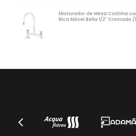
Misturador de Mesa Cozinha com
Bica Móvel Bella 1/2" Cromado (
Fani
Misturador de Mesa Lavatório Bic
Cromado (1877 C-220)
Fani
Misturador de Parede Lavatório 
(1878 C-220)
Fani