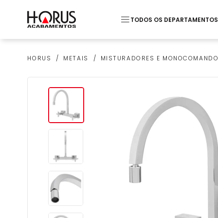
TODOS OS DEPARTAMENTOS
Termos mais buscados
METAIS
MISTURADORES E MONOCOMAND
HORUS
1
º
Piso
2
º
20x20