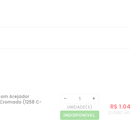
com Arejador
-
+
2" Cromado (1258 C-
R$
1
.
0
UNIDADE
(S)
(cada
un
INDISPONÍVEL