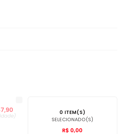
47
,
90
0
ITEM(S)
idade
)
SELECIONADO(S)
R$
0
,
00