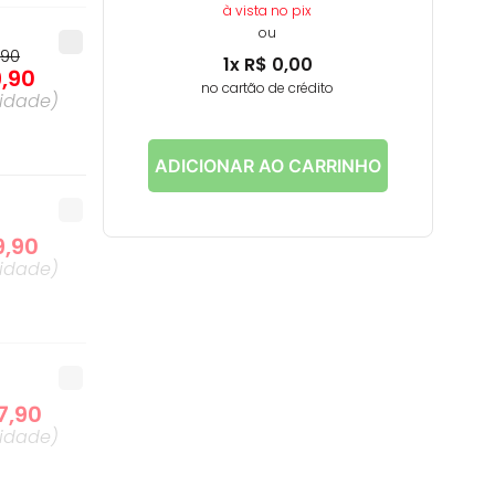
à vista no pix
ou
,
90
1
x
R$
0
,
00
9
,
90
no cartão de crédito
idade
)
ADICIONAR AO CARRINHO
9
,
90
idade
)
7
,
90
idade
)