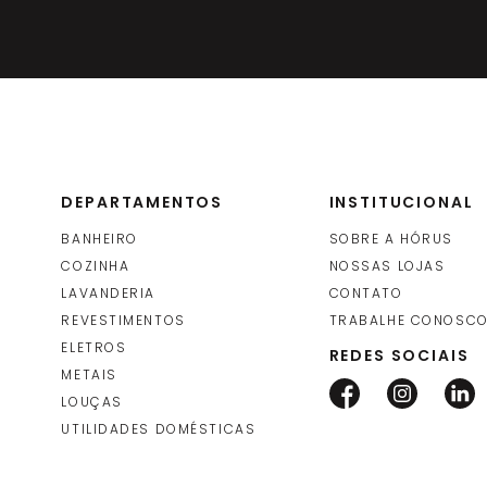
Cabide Bella Cromado (4600 C
OFERTA
Fani
DEPARTAMENTOS
INSTITUCIONAL
Cabide Duplo Bella Cromado (4
BANHEIRO
SOBRE A HÓRUS
COZINHA
NOSSAS LOJAS
LAVANDERIA
CONTATO
Fani
REVESTIMENTOS
TRABALHE CONOSC
ELETROS
REDES SOCIAIS
METAIS
Papeleira com Cobertura Bella
LOUÇAS
220)
UTILIDADES DOMÉSTICAS
Fani