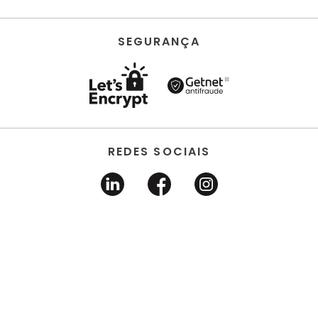
SEGURANÇA
REDES SOCIAIS
HORUS ACABAMENTOS • EIRELI • Todos os direitos
reservados | CNPJ 22.704.651/0001-03 | Avenida dos
Estados, 6630 - Santo André/SP 09.290.520
DESENVOLVIDO POR