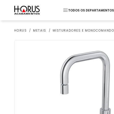
TODOS OS DEPARTAMENTOS
Termos mais buscados
METAIS
MISTURADORES E MONOCOMAND
HORUS
1
º
Pastilha
2
º
Monocomando Lavato