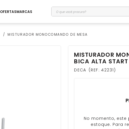
O que você procura?
OFERTAS
MARCAS
O
MISTURADOR MONOCOMANDO DE MESA
MISTURADOR MO
rio
BICA ALTA START
DECA
REF
:
42231
P