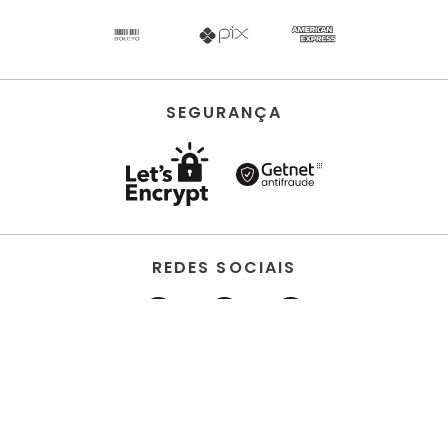
SEGURANÇA
REDES SOCIAIS
HORUS ACABAMENTOS • EIRELI • Todos os direitos
reservados | CNPJ 22.704.651/0001-03 | Avenida dos
Estados, 6630 - Santo André/SP 09.290.520