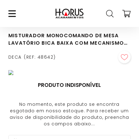
MISTURADOR MONOCOMANDO DE MESA
LAVATÓRIO BICA BAIXA COM MECANISMO
DE 1/4 VOLTA LEVEL 1/2" BLACK MATTE -
DECA
REF
:
48642
2875.BL26.MT
PRODUTO INDISPONÍVEL