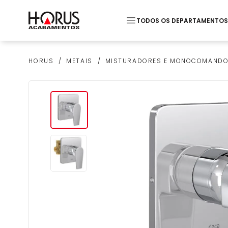
TODOS OS DEPARTAMENTOS
Termos mais buscados
METAIS
MISTURADORES E MONOCOMAND
HORUS
1
º
Piso
2
º
20x20