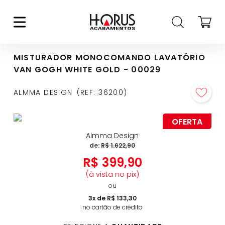
MISTURADOR MONOCOMANDO LAVATÓRIO
VAN GOGH WHITE GOLD - 00029
ALMMA DESIGN
REF
:
36200
OFERTA
Almma Design
de:
R$
1
.
622
,
90
R$
399
,
90
(à vista no pix)
ou
3
x de
R$
133
,
30
no cartão de crédito