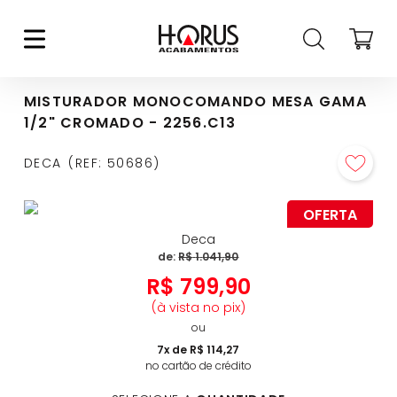
MISTURADOR MONOCOMANDO MESA GAMA
1/2" CROMADO - 2256.C13
DECA
REF
:
50686
OFERTA
Deca
de:
R$
1
.
041
,
90
R$
799
,
90
(à vista no pix)
ou
7
x de
R$
114
,
27
no cartão de crédito