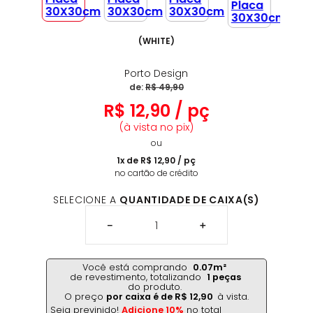
(
WHITE
)
Porto Design
de:
R$
49
,
90
R$
12
,
90
/
pç
(à vista no pix)
ou
1
x de
R$
12
,
90
/
pç
no cartão de crédito
SELECIONE A
QUANTIDADE DE CAIXA(S)
－
＋
Você está comprando
0.07
m²
de revestimento,
totalizando
1
peças
do produto.
O preço
por caixa é de
R$
12
,
90
à vista.
Seja previnido!
Adicione 10%
no total