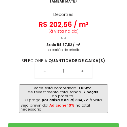
(
AMBAR MATE
)
Decortiles
R$
202
,
56
/
m²
(à vista no pix)
ou
3
x de
R$
67
,
52
/
m²
no cartão de crédito
SELECIONE A
QUANTIDADE DE CAIXA(S)
－
＋
Você está comprando
1.65
m²
de revestimento,
totalizando
7
peças
do produto.
O preço
por caixa é de
R$
334
,
22
à vista.
Seja previnido!
Adicione 10%
no total
necessário