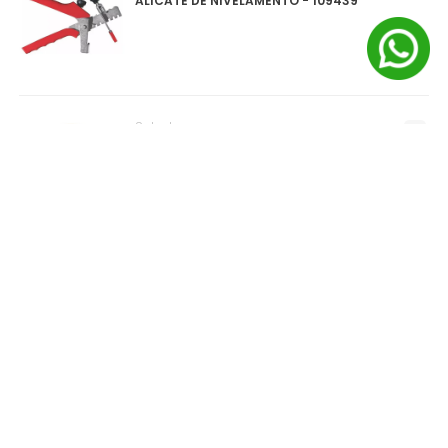
ALICATE DE NIVELAMENTO - 109439
Salvabras
PROTEPOR PARA PISO (SALVA PISO) ROLO
1X25M - P0159
0
ITEM(S)
SELECIONADO(S)
R$
0
,
00
à vista no pix
ou
1
x
R$
0
,
00
no cartão de crédito