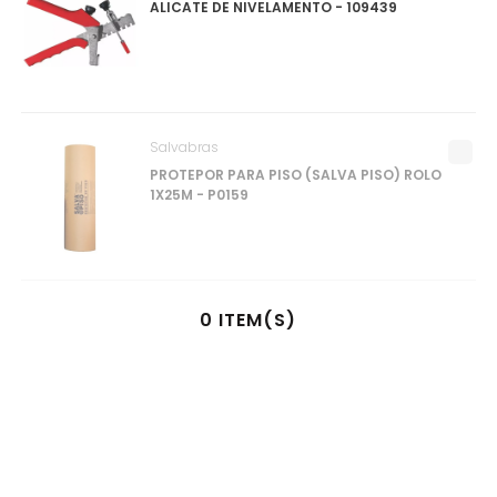
ALICATE DE NIVELAMENTO - 109439
Salvabras
PROTEPOR PARA PISO (SALVA PISO) ROLO
1X25M - P0159
0
ITEM(S)
SELECIONADO(S)
R$
0
,
00
à vista no pix
ou
1
x
R$
0
,
00
no cartão de crédito