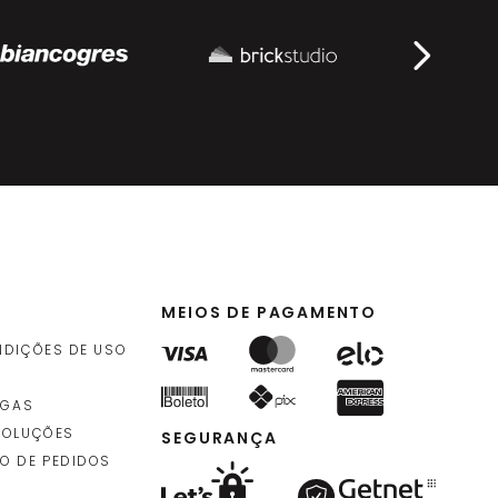
8
,
90
idade
)
4
,
90
rolo
)
MEIOS DE PAGAMENTO
NDIÇÕES DE USO
EGAS
VOLUÇÕES
SEGURANÇA
O DE PEDIDOS