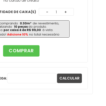
no cartão de crédito
IDADE DE CAIXA(S)
－
＋
á comprando
0.30
m²
de revestimento,
talizando
10
peças
do produto.
ço
por caixa é de
R$
99
,
00
à vista.
nido!
Adicione 10%
no total necessário
COMPRAR