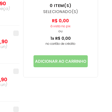
90
0
ITEM(S)
peça
)
SELECIONADO(S)
R$
0
,
00
à vista no pix
ou
1
x
R$
0
,
00
4
,
90
no cartão de crédito
a
un
)
ADICIONAR AO CARRINHO
,
90
a
un
)