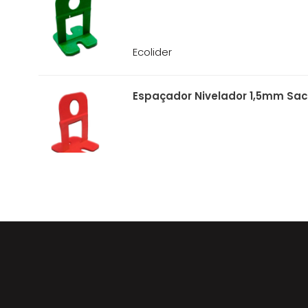
Ecolider
Espaçador Nivelador 1,5mm Saco
Ecolider
Cunha Niveladora Saco 50un - 
Ecolider
Alicate de Nivelamento - 10943