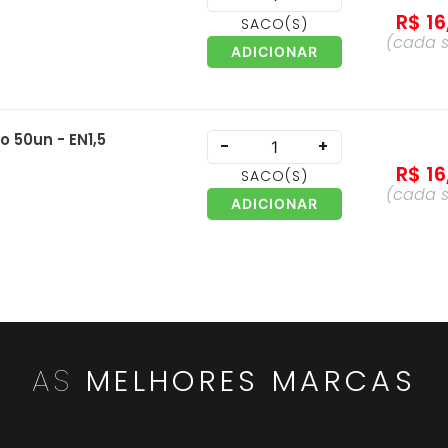
R$
16
SACO
(S)
(cada
ADICIONAR
 50un - EN1,5
-
+
R$
16
SACO
(S)
(cada
ADICIONAR
CN
-
+
R$
15
EMBALAGEM
(S)
(ca
ADICIONAR
embal
AS
MELHORES MARCAS
9