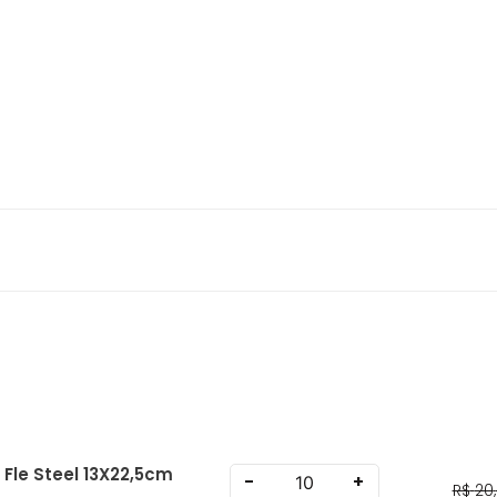
 Fle Steel 13X22,5cm
-
+
R$
20
,