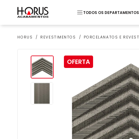
TODOS OS DEPARTAMENTOS
Termos mais buscados
REVESTIMENTOS
PORCELANATOS E REVES
HORUS
1
º
Piso
2
º
20x20
OFERTA