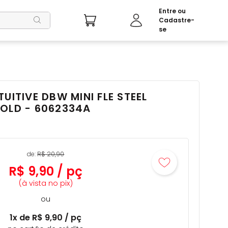
UITIVE DBW MINI FLE STEEL
BOLD - 6062334A
de:
R$
20
,
90
R$
9
,
90
/
pç
(à vista no pix)
ou
1
x de
R$
9
,
90
/
pç