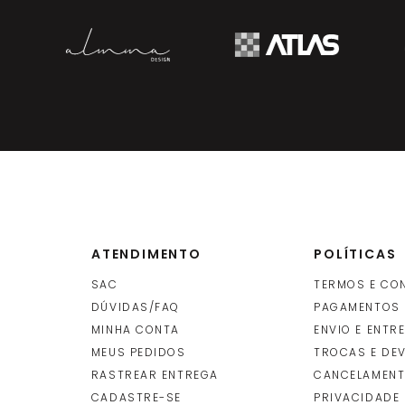
-
+
R$
13
UNIDADE
(S)
(cada
un
ADICIONAR
 Rolo 1X25M - P0159
-
+
R$
21
ROLO
(S)
(cada
INDISPONÍVEL
ATENDIMENTO
POLÍTICAS
SAC
TERMOS E CO
DÚVIDAS/FAQ
PAGAMENTOS
MINHA CONTA
ENVIO E ENTR
O
MEUS PEDIDOS
TROCAS E DE
RASTREAR ENTREGA
CANCELAMENT
CADASTRE-SE
PRIVACIDADE