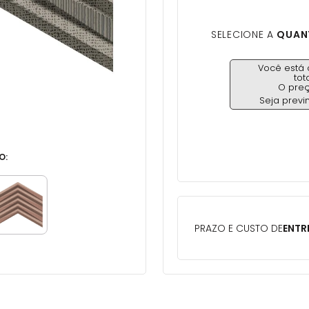
SELECIONE A
QUANT
Você est
to
O pre
Seja previ
O: