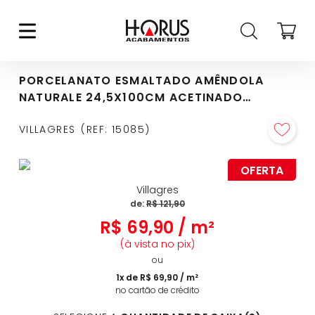
PORCELANATO ESMALTADO AMÊNDOLA
NATURALE 24,5X100CM ACETINADO
RETIFICADO - 2419
VILLAGRES
REF
:
15085
OFERTA
Villagres
de:
R$
121
,
90
R$
69
,
90
/
m²
(à vista no pix)
ou
1
x de
R$
69
,
90
/
m²
no cartão de crédito