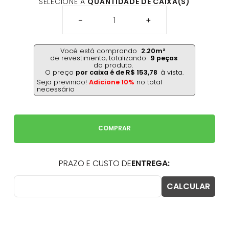
SELECIONE A
QUANTIDADE DE CAIXA(S)
－
＋
Você está comprando
2.20
m²
de revestimento,
totalizando
9
peças
do produto.
O preço
por caixa é de
R$
153
,
78
à vista.
Seja previnido!
Adicione 10%
no total
necessário
COMPRAR