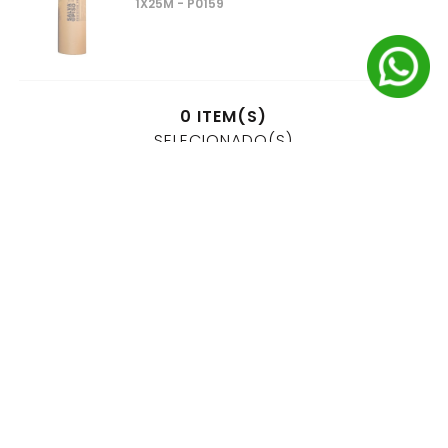
1X25M - P0159
0
ITEM(S)
SELECIONADO(S)
R$
0
,
00
à vista no pix
ou
1
x
R$
0
,
00
no cartão de crédito
ADICIONAR AO CARRINHO
AS
MELHORES MARCAS