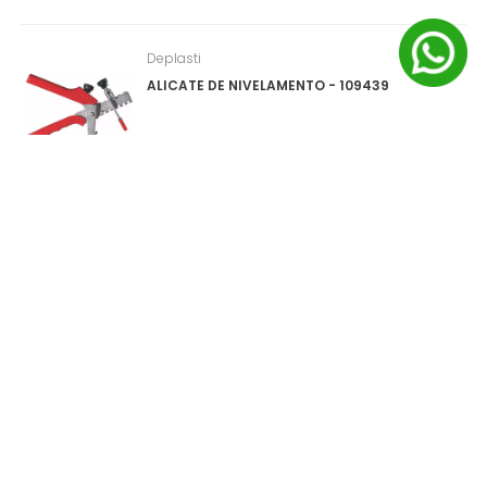
Deplasti
ALICATE DE NIVELAMENTO - 109439
Salvabras
PROTEPOR PARA PISO (SALVA PISO) ROLO
1X25M - P0159
0
ITEM(S)
SELECIONADO(S)
R$
0
,
00
à vista no pix