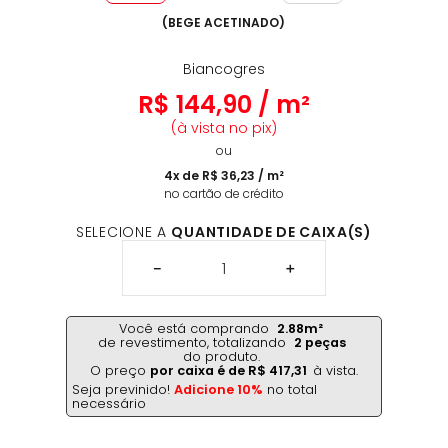
(
BEGE ACETINADO
)
Biancogres
R$
144
,
90
/
m²
(à vista no pix)
ou
4
x de
R$
36
,
23
/
m²
no cartão de crédito
SELECIONE A
QUANTIDADE DE CAIXA(S)
－
＋
Você está comprando
2.88
m²
de revestimento,
totalizando
2
peças
do produto.
O preço
por caixa é de
R$
417
,
31
à vista.
Seja previnido!
Adicione 10%
no total
necessário