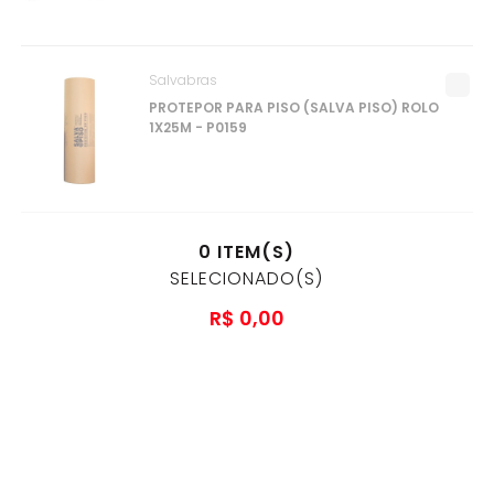
Salvabras
PROTEPOR PARA PISO (SALVA PISO) ROLO
1X25M - P0159
0
ITEM(S)
SELECIONADO(S)
R$
0
,
00
à vista no pix
ou
1
x
R$
0
,
00
no cartão de crédito
ADICIONAR AO CARRINHO