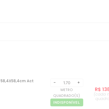
 58,4X58,4cm Act
-
+
R$
13
METRO
(cada
QUADRADO
(S)
quadr
INDISPONÍVEL