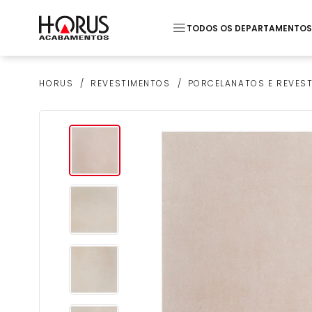
TODOS OS DEPARTAMENTOS
Termos mais buscados
REVESTIMENTOS
PORCELANATOS E REVES
HORUS
1
º
Pastilha
2
º
Monocomando Lavato