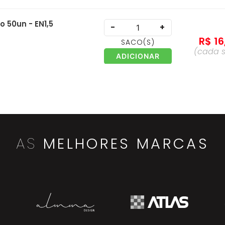
 50un - EN1,5
-
+
R$
16
SACO
(S)
(cada
ADICIONAR
CN
-
+
R$
15
EMBALAGEM
(S)
(ca
ADICIONAR
embal
AS
MELHORES MARCAS
9
-
+
R$
13
UNIDADE
(S)
(cada
un
ADICIONAR