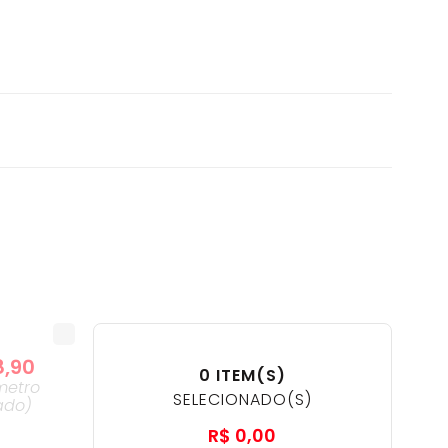
8
,
90
0
ITEM(S)
metro
SELECIONADO(S)
ado
)
R$
0
,
00