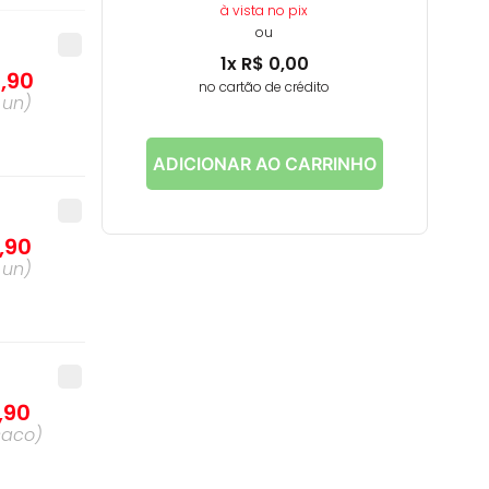
à vista no pix
ou
1
x
R$
0
,
00
4
,
90
no cartão de crédito
a
un
)
ADICIONAR AO CARRINHO
,
90
a
un
)
,
90
saco
)