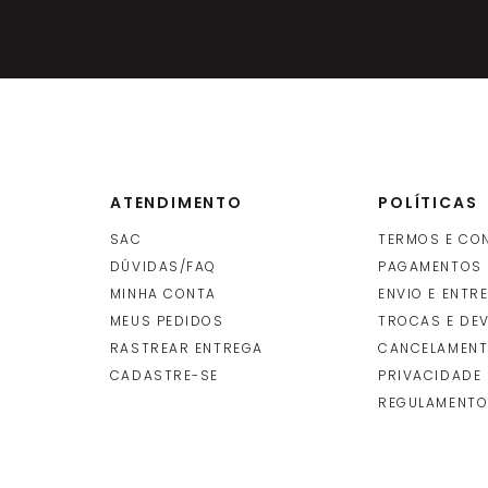
 Rolo 1X25M - P0159
-
+
R$
21
ROLO
(S)
(cada
INDISPONÍVEL
ATENDIMENTO
POLÍTICAS
SAC
TERMOS E CO
DÚVIDAS/FAQ
PAGAMENTOS
MINHA CONTA
ENVIO E ENTR
O
MEUS PEDIDOS
TROCAS E DE
RASTREAR ENTREGA
CANCELAMENT
CADASTRE-SE
PRIVACIDADE
REGULAMENTO