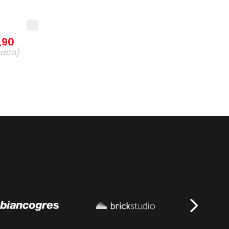
,
90
saco
)
,
90
da
agem
)
8
,
90
idade
)