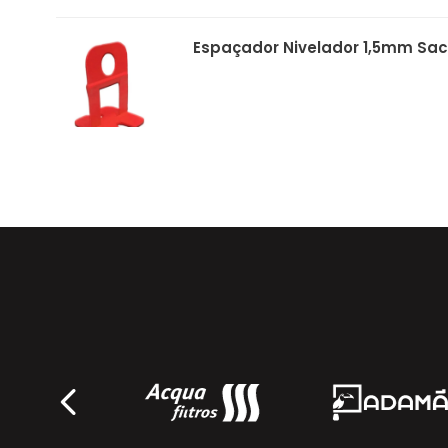
Espaçador Nivelador 1,5mm Saco
Ecolider
Cunha Niveladora Saco 50un - 
Ecolider
Alicate de Nivelamento - 10943
Deplasti