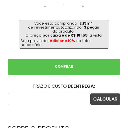
－
＋
Você está comprando
2.19
m²
de revestimento,
totalizando
3
peças
do produto.
O preço
por caixa é de
R$
181
,
55
à vista.
Seja previnido!
Adicione 10%
no total
necessário
COMPRAR