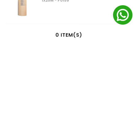
1X25M - P0159
0
ITEM(S)
SELECIONADO(S)
R$
0
,
00
à vista no pix
ou
1
x
R$
0
,
00
no cartão de crédito
ADICIONAR AO CARRINHO
AS
MELHORES MARCAS