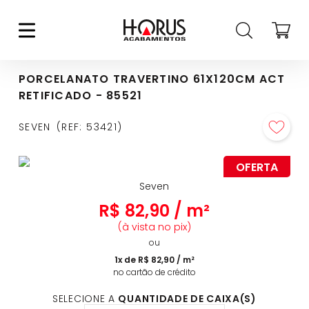
PORCELANATO TRAVERTINO 61X120CM ACT
RETIFICADO - 85521
SEVEN
REF
:
53421
OFERTA
Seven
R$
82
,
90
/
m²
(à vista no pix)
ou
1
x de
R$
82
,
90
/
m²
no cartão de crédito
SELECIONE A
QUANTIDADE DE CAIXA(S)