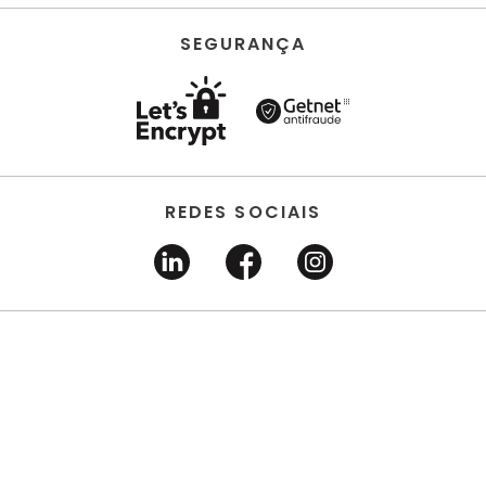
SEGURANÇA
REDES SOCIAIS
HORUS ACABAMENTOS • EIRELI • Todos os direitos
reservados | CNPJ 22.704.651/0001-03 | Avenida dos
Estados, 6630 - Santo André/SP 09.290.520
DESENVOLVIDO POR