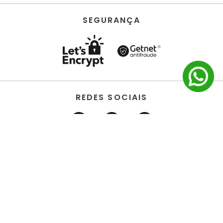
SEGURANÇA
REDES SOCIAIS
HORUS ACABAMENTOS • EIRELI • Todos os direitos
reservados | CNPJ 22.704.651/0001-03 | Avenida dos
Estados, 6630 - Santo André/SP 09.290.520
DESENVOLVIDO POR