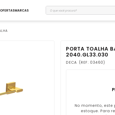
O que você procura?
OFERTAS
MARCAS
ALHA
PORTA TOALHA B
2040.GL33.030
DECA
REF
:
03460
P