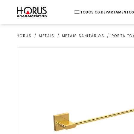
TODOS OS DEPARTAMENTOS
Termos mais buscados
METAIS
METAIS SANITÁRIOS
PORTA TO
HORUS
1
º
Pastilha
2
º
Piso