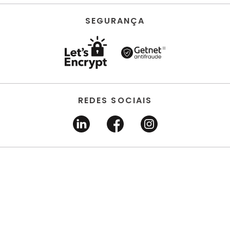
SEGURANÇA
REDES SOCIAIS
HORUS ACABAMENTOS • EIRELI • Todos os direitos
reservados | CNPJ 22.704.651/0001-03 | Avenida dos
Estados, 6630 - Santo André/SP 09.290.520
DESENVOLVIDO POR