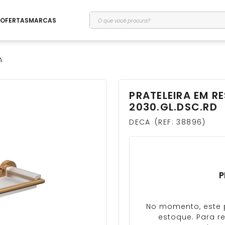
O que você procura?
OFERTAS
MARCAS
A
PRATELEIRA EM R
rio
2030.GL.DSC.RD
DECA
REF
:
38896
P