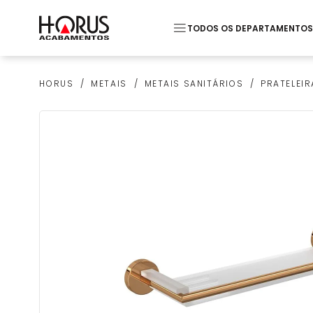
TODOS OS DEPARTAMENTOS
Termos mais buscados
METAIS
METAIS SANITÁRIOS
PRATELEIR
HORUS
1
º
Pastilha
2
º
Monocomando Lavato