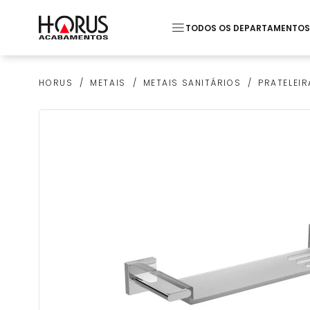
TODOS OS DEPARTAMENTOS
Termos mais buscados
METAIS
METAIS SANITÁRIOS
PRATELEIR
HORUS
1
º
Piso
2
º
20x20