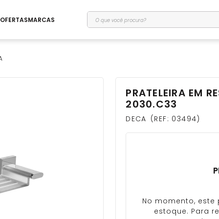
O que você procura?
OFERTAS
MARCAS
A
PRATELEIRA EM 
2030.C33
DECA
REF
:
03494
P