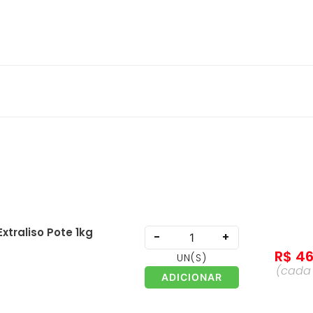
xtraliso Pote 1kg
-
+
R$
4
UN
(S)
(cad
ADICIONAR