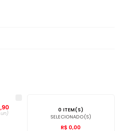
6
,
90
0
ITEM(S)
a
un
)
SELECIONADO(S)
R$
0
,
00