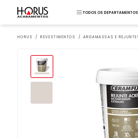
TODOS OS DEPARTAMENTOS
Termos mais buscados
REVESTIMENTOS
ARGAMASSAS E REJUNTE
HORUS
1
º
Pastilha
2
º
Piso