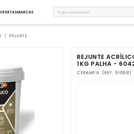
O que você procura?
OFERTAS
MARCAS
S
REJUNTE
REJUNTE ACRÍLI
1KG PALHA - 604
CERAMFIX
REF
:
51068