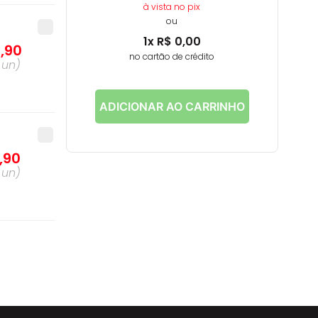
à vista no pix
ou
1
x
R$
0
,
00
4
,
90
no cartão de crédito
a
un
)
ADICIONAR AO CARRINHO
,
90
a
un
)