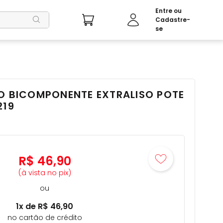
CO BICOMPONENTE EXTRALISO POTE
219
R$
46
,
90
(à vista no pix)
ou
1
x de
R$
46
,
90
no cartão de crédito